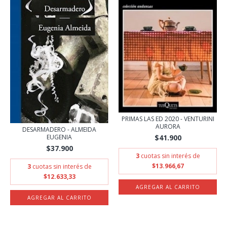
PRIMAS LAS ED 2020 - VENTURINI
AURORA
DESARMADERO - ALMEIDA
$41.900
EUGENIA
$37.900
3
cuotas sin interés de
$13.966,67
3
cuotas sin interés de
$12.633,33