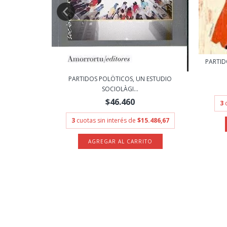
PARTID
RISMO Y LA
PARTIDOS POLÖTICOS, UN ESTUDIO
SOCIOLÀGI...
$46.460
3
.333,33
3
cuotas sin interés de
$15.486,67