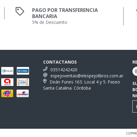
PAGO POR TRANSFERENCIA
BANCARIA
5% de Descuento
CONTACTANOS
R
03514242420
espejoventas@elespejolibros.com.ar
Deán Funes 163. Local 4 y 5. Paseo
S
Santa Catalina. Córdoba
B
N
COPYRI