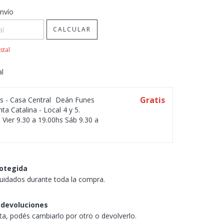
CP:
CAMBIAR CP
nvío
CALCULAR
stal
al
Gratis
os - Casa Central
Deán Funes
ta Catalina - Local 4 y 5.
 Vier 9.30 a 19.00hs Sáb 9.30 a
otegida
uidados durante toda la compra.
 devoluciones
sta, podés cambiarlo por otro o devolverlo.