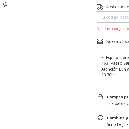
Entregas para el 
Medios de e
No sé mi código po
Nuestro loc
El Espejo Libr
163, Paseo San
Atención Lun a
13.30hs
Compra pr
Tus datos c
Cambios y
Si no te gu