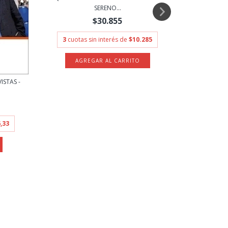
SERENO...
$30.855
3
cuotas sin interés de
$10.285
LARGA
STAS -
3
cuota
,33