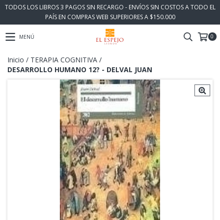
TODOS LOS LIBROS 3 PAGOS SIN RECARGO - ENVÍOS SIN COSTOS A TODO EL
PAÍS EN COMPRAS WEB SUPERIORES A $150.000
0
MENÚ
Inicio
/
TERAPIA COGNITIVA
/
DESARROLLO HUMANO 12? - DELVAL JUAN