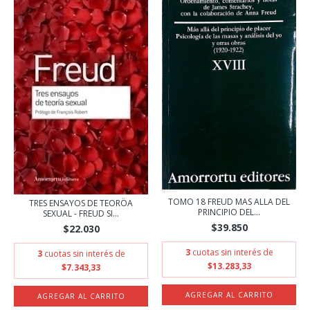
TOMO 18 FREUD MAS ALLA DEL
TRES ENSAYOS DE TEORÖA
PRINCIPIO DEL...
SEXUAL - FREUD SI...
$39.850
$22.030
3
cuotas sin interés de
3
cuotas sin interés de
$13.283,33
$7.343,33