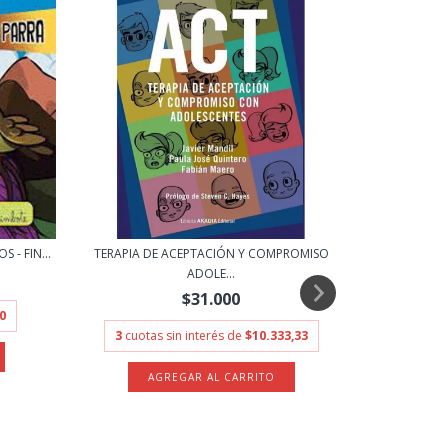
 - FIN...
TERAPIA DE ACEPTACIÓN Y COMPROMISO
FRIDA KAHLO 
ADOLE...
$31.000
0
3
cuota
3
cuotas sin interés de
$10.333,33