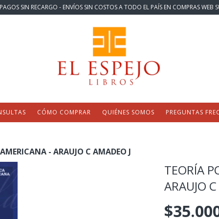
PAGOS SIN RECARGO - ENVÍOS SIN COSTOS A TODO EL PAÍS EN COMPRAS WEB S
NSULTAS
CÓMO COMPRAR
QUIÉNES SOMOS
PREGUNTAS FRE
OAMERICANA - ARAUJO C AMADEO J
TEORÍA P
ARAUJO C
$35.00