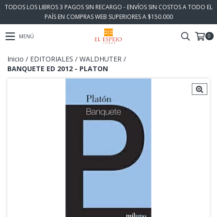
TODOS LOS LIBROS 3 PAGOS SIN RECARGO - ENVÍOS SIN COSTOS A TODO EL
PAÍS EN COMPRAS WEB SUPERIORES A $150.000
0
MENÚ
Inicio
/
EDITORIALES
/
WALDHUTER
/
BANQUETE ED 2012 - PLATON