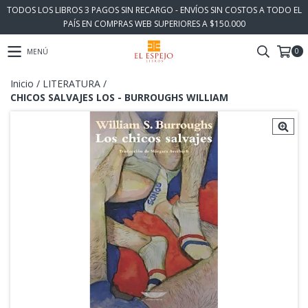
TODOS LOS LIBROS 3 PAGOS SIN RECARGO - ENVÍOS SIN COSTOS A TODO EL
PAÍS EN COMPRAS WEB SUPERIORES A $150.000
0
MENÚ
Inicio
/
LITERATURA
/
CHICOS SALVAJES LOS - BURROUGHS WILLIAM