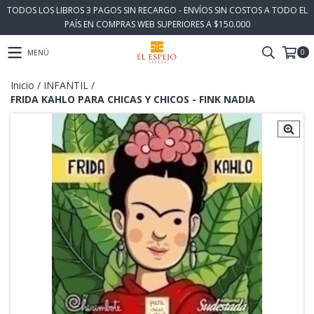
TODOS LOS LIBROS 3 PAGOS SIN RECARGO - ENVÍOS SIN COSTOS A TODO EL
PAÍS EN COMPRAS WEB SUPERIORES A $150.000
0
MENÚ
Inicio
/
INFANTIL
/
FRIDA KAHLO PARA CHICAS Y CHICOS - FINK NADIA