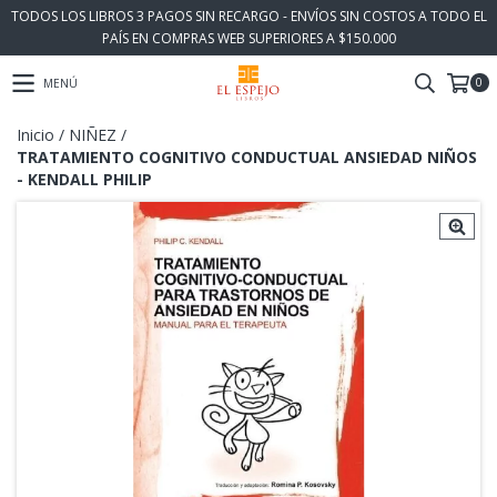
TODOS LOS LIBROS 3 PAGOS SIN RECARGO - ENVÍOS SIN COSTOS A TODO EL
PAÍS EN COMPRAS WEB SUPERIORES A $150.000
0
MENÚ
Inicio
/
NIÑEZ
/
TRATAMIENTO COGNITIVO CONDUCTUAL ANSIEDAD NIÑOS
- KENDALL PHILIP