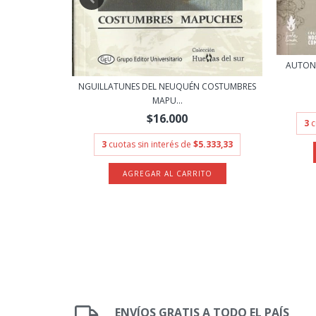
ERECHOS
AUTONO
.666,67
NGUILLATUNES DEL NEUQUÉN COSTUMBRES
MAPU...
$16.000
3
c
3
cuotas sin interés de
$5.333,33
ENVÍOS GRATIS A TODO EL PAÍS