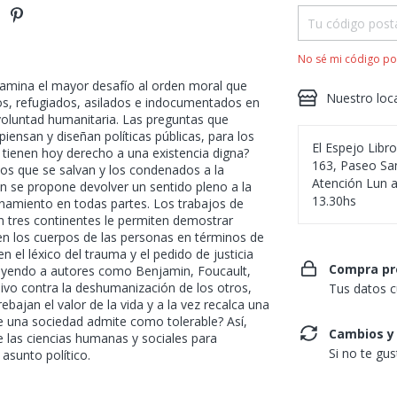
No sé mi código po
 examina el mayor desafío al orden moral que
Nuestro loc
ros, refugiados, asilados e indocumentados en
 voluntad humanitaria. Las preguntas que
iensan y diseñan políticas públicas, para los
El Espejo Libr
 tienen hoy derecho a una existencia digna?
163, Paseo San
los que se salvan y los condenados a la
Atención Lun a
in se propone devolver un sentido pleno a la
13.30hs
onamiento en todas partes. Los trabajos de
n tres continentes le permiten demostrar
en los cuerpos de las personas en términos de
n el léxico del trauma y el pedido de justicia
Compra pr
leyendo a autores como Benjamin, Foucault,
ivo contra la deshumanización de los otros,
Tus datos c
ebajan el valor de la vida y a la vez recalca una
ue una sociedad admite como tolerable? Así,
Cambios y
e las ciencias humanas y sociales para
Si no te gu
asunto político.