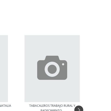
NATALIA
TABACALEROS TRABAJO RURAL Y
QUE ES LA
PADECIMIENTO...