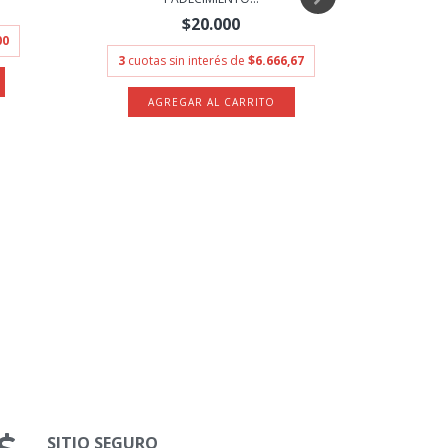
$20.000
00
3
cuotas sin interés de
$6.666,67
3
cuota
SITIO SEGURO