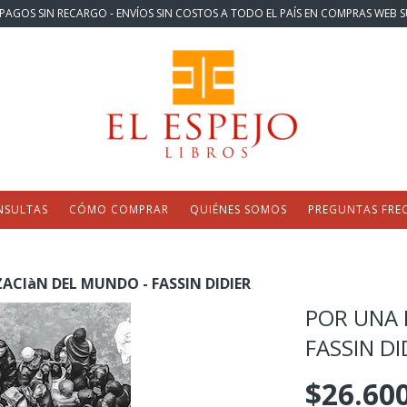
PAGOS SIN RECARGO - ENVÍOS SIN COSTOS A TODO EL PAÍS EN COMPRAS WEB S
NSULTAS
CÓMO COMPRAR
QUIÉNES SOMOS
PREGUNTAS FRE
ACIàN DEL MUNDO - FASSIN DIDIER
POR UNA 
FASSIN DI
$26.60