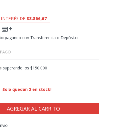
 INTERÉS DE
$8.866,67
to
pagando con Transferencia o Depósito
 PAGO
s
superando los
$150.000
¡Solo quedan
2
en stock!
CP:
CAMBIAR CP
nvío