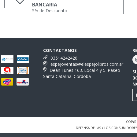
BANCARIA
5% de Descuento
CONTACTANOS
R
03514242420
espejoventas@elespejolibros.com.ar
Deán Funes 163. Local 4 y 5. Paseo
S
Santa Catalina. Córdoba
B
N
COPYRI
DEFENSA DE LAS Y LOS CONSUMIDORE