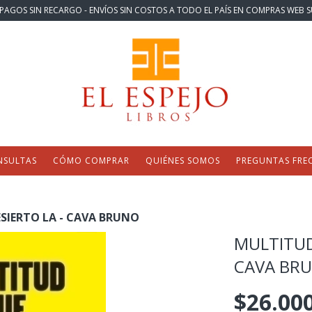
PAGOS SIN RECARGO - ENVÍOS SIN COSTOS A TODO EL PAÍS EN COMPRAS WEB S
NSULTAS
CÓMO COMPRAR
QUIÉNES SOMOS
PREGUNTAS FRE
ESIERTO LA - CAVA BRUNO
MULTITUD 
CAVA BR
$26.00