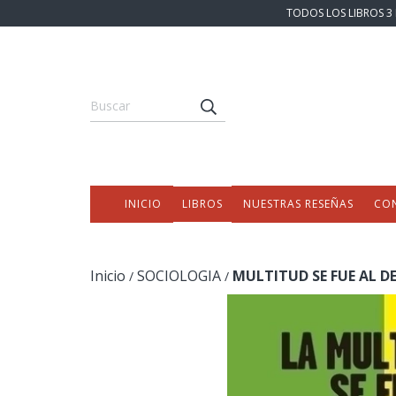
TODOS LOS LIBROS 3 
INICIO
LIBROS
NUESTRAS RESEÑAS
CO
Inicio
SOCIOLOGIA
MULTITUD SE FUE AL D
/
/