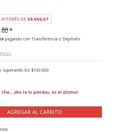
 INTERÉS DE
$8.666,67
to
pagando con Transferencia o Depósito
 PAGO
s
superando los
$150.000
Che... ¡No te lo pierdas, es el último!
CP:
CAMBIAR CP
nvío