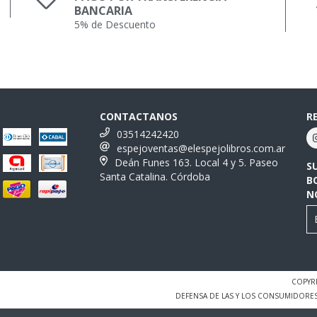
BANCARIA
5% de Descuento
CONTACTANOS
R
03514242420
espejoventas@elespejolibros.com.ar
Deán Funes 163. Local 4 y 5. Paseo
S
Santa Catalina. Córdoba
B
N
COPYRI
DEFENSA DE LAS Y LOS CONSUMIDORE