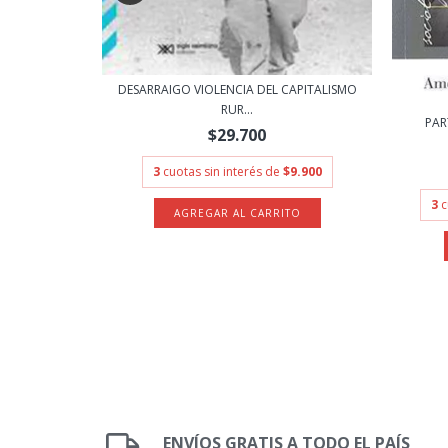
DESARRAIGO VIOLENCIA DEL CAPITALISMO
RUR...
E EL EXILI...
PAR
$29.700
3
cuotas sin interés de
$9.900
.966,67
3
c
ENVÍOS GRATIS A TODO EL PAÍS