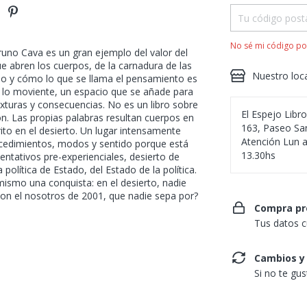
No sé mi código po
 Bruno Cava es un gran ejemplo del valor del
ue abren los cuerpos, de la carnadura de las
Nuestro loc
ndo y cómo lo que se llama el pensamiento es
e lo moviente, un espacio que se añade para
exturas y consecuencias. No es un libro sobre
El Espejo Libr
ión. Las propias palabras resultan cuerpos en
163, Paseo San
ito en el desierto. Un lugar intensamente
Atención Lun a
ocedimientos, modos y sentido porque está
13.30hs
entativos pre-experienciales, desierto de
política de Estado, del Estado de la política.
 mismo una conquista: en el desierto, nadie
on el nosotros de 2001, que nadie sepa por?
Compra pr
Tus datos c
Cambios y
Si no te gu