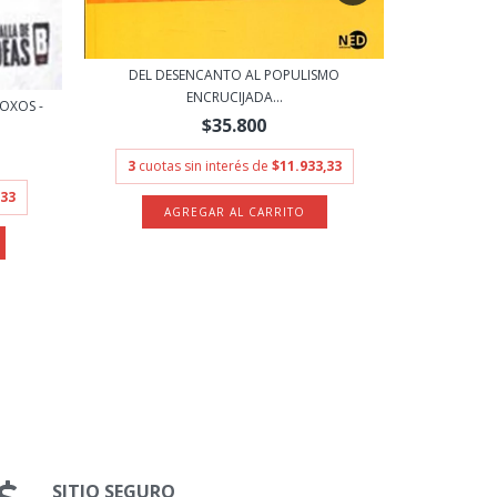
DEL DESENCANTO AL POPULISMO
ENCRUCIJADA...
OXOS -
RETROT
$35.800
3
cuotas sin interés de
$11.933,33
3
cuot
,33
SITIO SEGURO