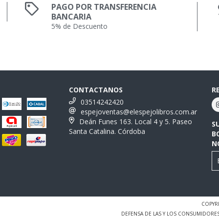
PAGO POR TRANSFERENCIA
BANCARIA
5% de Descuento
CONTACTANOS
R
03514242420
espejoventas@elespejolibros.com.ar
Deán Funes 163. Local 4 y 5. Paseo
S
Santa Catalina. Córdoba
B
N
COPYRI
DEFENSA DE LAS Y LOS CONSUMIDORE