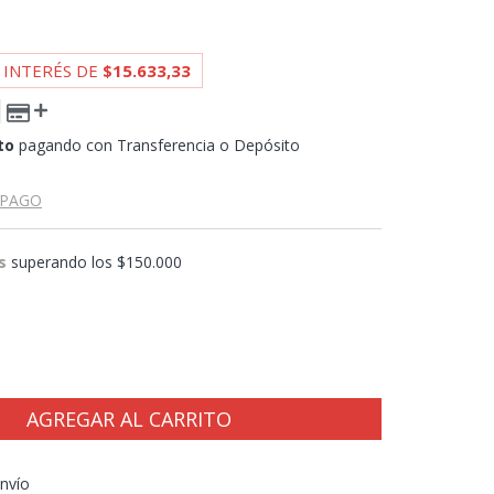
 INTERÉS DE
$15.633,33
to
pagando con Transferencia o Depósito
 PAGO
s
superando los
$150.000
CP:
CAMBIAR CP
nvío