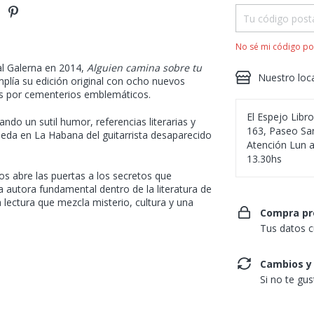
No sé mi código po
al Galerna en 2014,
Alguien camina sobre tu
Nuestro loc
plía su edición original con ocho nuevos
dos por cementerios emblemáticos.
El Espejo Libr
ndo un sutil humor, referencias literarias y
163, Paseo San
ueda en La Habana del guitarrista desaparecido
Atención Lun a
13.30hs
os abre las puertas a los secretos que
autora fundamental dentro de la literatura de
lectura que mezcla misterio, cultura y una
Compra pr
Tus datos c
Cambios y
Si no te gu