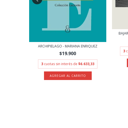
BAJAR
 ENRIQUEZ
ARCHIPIELAGO - MARIANA ENRIQUEZ
3
c
$19.900
17.300
3
cuotas sin interés de
$6.633,33