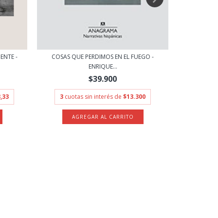
CINCO MIRA
NTE -
COSAS QUE PERDIMOS EN EL FUEGO -
ENRIQUE...
$39.900
3
cuota
,33
3
cuotas sin interés de
$13.300