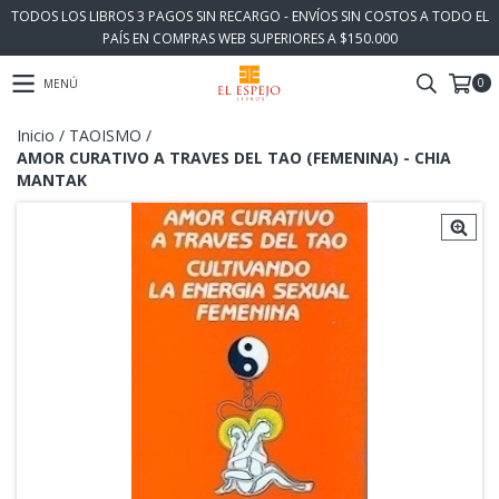
TODOS LOS LIBROS 3 PAGOS SIN RECARGO - ENVÍOS SIN COSTOS A TODO EL
PAÍS EN COMPRAS WEB SUPERIORES A $150.000
0
MENÚ
Inicio
/
TAOISMO
/
AMOR CURATIVO A TRAVES DEL TAO (FEMENINA) - CHIA
MANTAK