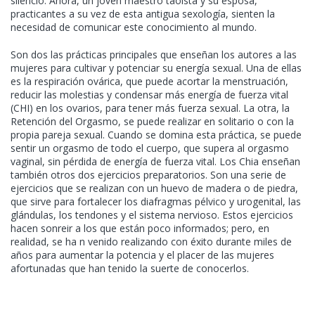
silencio. Ahora, un joven maestro taoísta y su esposa,
practicantes a su vez de esta antigua sexología, sienten la
necesidad de comunicar este conocimiento al mundo.
Son dos las prácticas principales que enseñan los autores a las
mujeres para cultivar y potenciar su energía sexual. Una de ellas
es la respiración ovárica, que puede acortar la menstruación,
reducir las molestias y condensar más energía de fuerza vital
(CHI) en los ovarios, para tener más fuerza sexual. La otra, la
Retención del Orgasmo, se puede realizar en solitario o con la
propia pareja sexual. Cuando se domina esta práctica, se puede
sentir un orgasmo de todo el cuerpo, que supera al orgasmo
vaginal, sin pérdida de energía de fuerza vital. Los Chia enseñan
también otros dos ejercicios preparatorios. Son una serie de
ejercicios que se realizan con un huevo de madera o de piedra,
que sirve para fortalecer los diafragmas pélvico y urogenital, las
glándulas, los tendones y el sistema nervioso. Estos ejercicios
hacen sonreir a los que están poco informados; pero, en
realidad, se ha n venido realizando con éxito durante miles de
años para aumentar la potencia y el placer de las mujeres
afortunadas que han tenido la suerte de conocerlos.