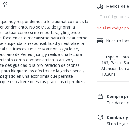
Entregas para el 
Medios de e
a que hoy respondemos a lo traumatico no es la
sentendimiento. No se trata de ignorar la
No sé mi código po
si, actuar como si no importara, ¿fingiendo
ce foco en este mecanismo para dilucidar como
Nuestro loc
 suspenda la responsabilidad y neutralice la
analista frances Octave Mannoni ¿¿ya lo se,
eudiano de Verleugnung y realiza una lectura
El Espejo Libr
dimiento como comportamiento activo y
163, Paseo San
te desigualdad o la proliferacion de teorias
Atención Lun a
ara bloquear los efectos de la ¿crisis serial¿.
13.30hs
a integrado en una economia que permite
que eso altere nuestras practicas ni produzca
Compra pr
Tus datos c
Cambios y
Si no te gu