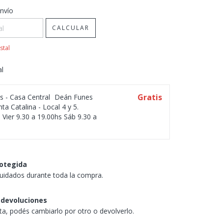
CP:
CAMBIAR CP
nvío
CALCULAR
stal
al
Gratis
os - Casa Central
Deán Funes
ta Catalina - Local 4 y 5.
 Vier 9.30 a 19.00hs Sáb 9.30 a
otegida
uidados durante toda la compra.
 devoluciones
sta, podés cambiarlo por otro o devolverlo.