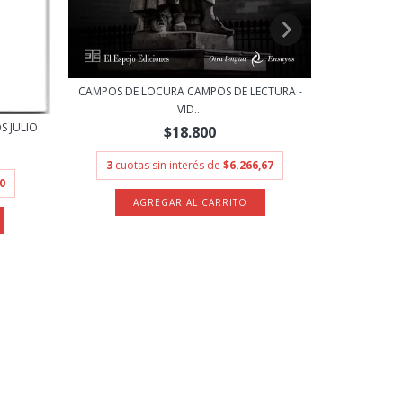
CAMPOS DE LOCURA CAMPOS DE LECTURA -
MIEDOS 
VID...
S JULIO
$18.800
3
cuotas sin interés de
$6.266,67
3
cuot
0