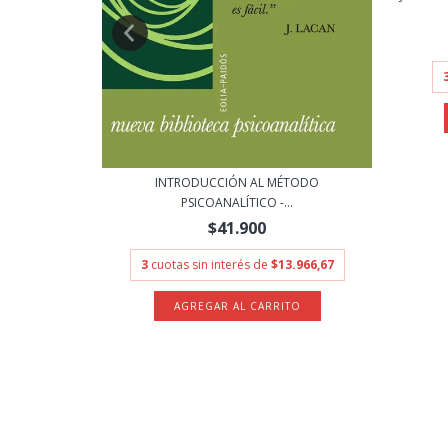
CAPITALISMO
INTRODUCCIÓN AL MÉTODO
9.900
PSICOANALÍTICO -...
$41.900
3
cuotas sin interés de
$13.966,67