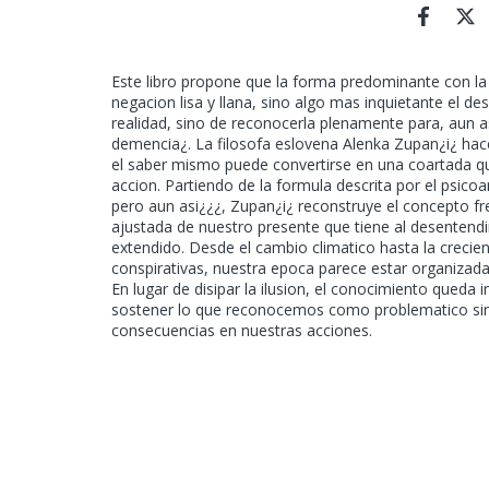
Este libro propone que la forma predominante con l
negacion lisa y llana, sino algo mas inquietante el de
realidad, sino de reconocerla plenamente para, aun a
demencia¿. La filosofa eslovena Alenka Zupan¿i¿ ha
el saber mismo puede convertirse en una coartada que
accion. Partiendo de la formula descrita por el psico
pero aun asi¿¿¿, Zupan¿i¿ reconstruye el concepto fr
ajustada de nuestro presente que tiene al desenten
extendido. Desde el cambio climatico hasta la crecien
conspirativas, nuestra epoca parece estar organizada p
En lugar de disipar la ilusion, el conocimiento qued
sostener lo que reconocemos como problematico sin 
consecuencias en nuestras acciones.