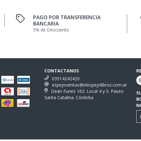
PAGO POR TRANSFERENCIA
BANCARIA
5% de Descuento
CONTACTANOS
R
03514242420
espejoventas@elespejolibros.com.ar
Deán Funes 163. Local 4 y 5. Paseo
S
Santa Catalina. Córdoba
B
N