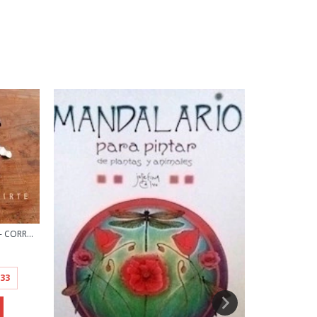
 CORR...
,33