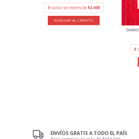
3
cuotas sin interés de
$2.000
ASE - ONIE...
DIARIO
13.400
3
c
ENVÍOS GRATIS A TODO EL PAÍS