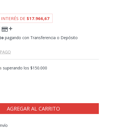
 INTERÉS DE
$17.966,67
to
pagando con Transferencia o Depósito
 PAGO
s
superando los
$150.000
CP:
CAMBIAR CP
nvío