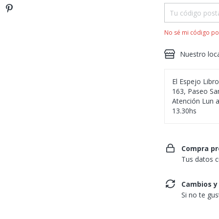
No sé mi código po
Nuestro loc
El Espejo Libr
163, Paseo San
Atención Lun a
13.30hs
Compra pr
Tus datos c
Cambios y
Si no te gu