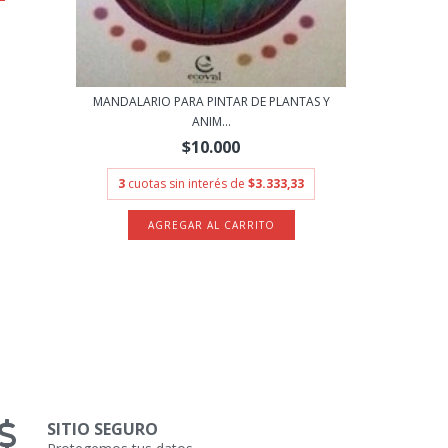
EL CAMINO 
3
cuot
MANDALARIO PARA PINTAR DE PLANTAS Y
ANIM...
$10.000
3
cuotas sin interés de
$3.333,33
SITIO SEGURO