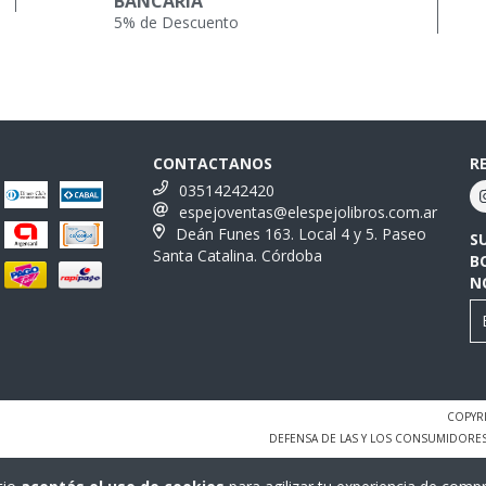
BANCARIA
5% de Descuento
CONTACTANOS
R
03514242420
espejoventas@elespejolibros.com.ar
Deán Funes 163. Local 4 y 5. Paseo
S
Santa Catalina. Córdoba
B
N
COPYRI
DEFENSA DE LAS Y LOS CONSUMIDORE