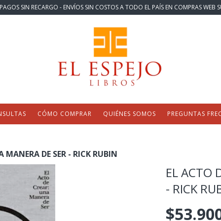
PAGOS SIN RECARGO - ENVÍOS SIN COSTOS A TODO EL PAÍS EN COMPRAS WEB S
NSULTAS
CÓMO COMPRAR
QUIÉNES SOMOS
PREGUNTAS FRE
A MANERA DE SER - RICK RUBIN
EL ACTO 
- RICK RU
$53.90