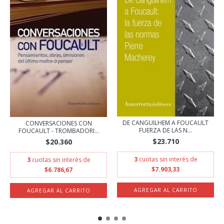
DE CANGUILHEM A FOUCAULT
CONVERSACIONES CON
FUERZA DE LAS N...
FOUCAULT - TROMBADORI...
$23.710
$20.360
3
cuotas sin interés de
3
cuotas sin interés de
$7.903,33
$6.786,67