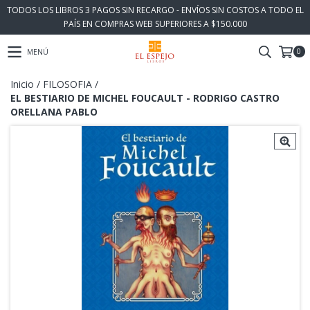
TODOS LOS LIBROS 3 PAGOS SIN RECARGO - ENVÍOS SIN COSTOS A TODO EL
PAÍS EN COMPRAS WEB SUPERIORES A $150.000
0
MENÚ
Inicio
/
FILOSOFIA
/
EL BESTIARIO DE MICHEL FOUCAULT - RODRIGO CASTRO
ORELLANA PABLO