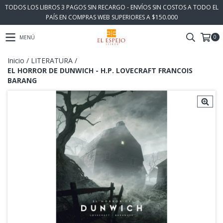
TODOS LOS LIBROS 3 PAGOS SIN RECARGO - ENVÍOS SIN COSTOS A TODO EL
PAÍS EN COMPRAS WEB SUPERIORES A $150.000
0
MENÚ
Inicio
/
LITERATURA
/
EL HORROR DE DUNWICH - H.P. LOVECRAFT FRANCOIS
BARANG