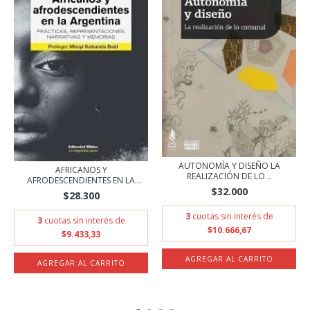
AUTONOMÍA Y DISEÑO LA
AFRICANOS Y
REALIZACIÓN DE LO...
AFRODESCENDIENTES EN LA
$32.000
ARGE...
$28.300
3
cuotas sin interés de
3
cuotas sin interés de
$10.666,67
$9.433,33