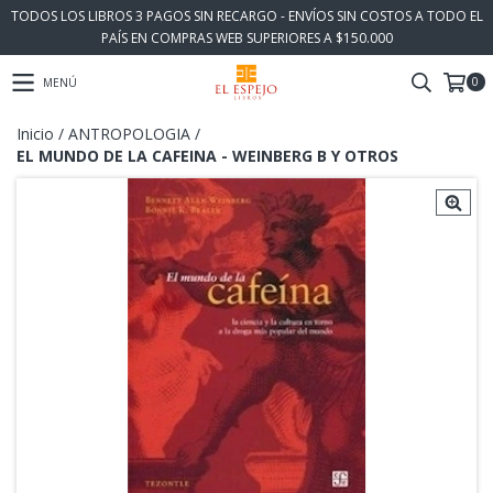
TODOS LOS LIBROS 3 PAGOS SIN RECARGO - ENVÍOS SIN COSTOS A TODO EL
PAÍS EN COMPRAS WEB SUPERIORES A $150.000
0
MENÚ
Inicio
/
ANTROPOLOGIA
/
EL MUNDO DE LA CAFEINA - WEINBERG B Y OTROS