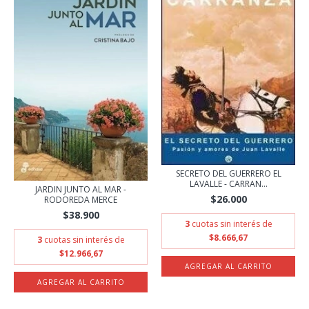
SECRETO DEL GUERRERO EL
LAVALLE - CARRAN...
JARDIN JUNTO AL MAR -
$26.000
RODOREDA MERCE
$38.900
3
cuotas sin interés de
$8.666,67
3
cuotas sin interés de
$12.966,67