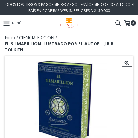
TODOS LOS LIBROS 3 PAGOS SIN RECARGO - ENVÍOS SIN COSTOS A TODO EL
PAÍS EN COMPRAS WEB SUPERIORES A $150.000
0
MENÚ
Inicio
/
CIENCIA FICCION
/
EL SILMARILLION ILUSTRADO POR EL AUTOR - J R R
TOLKIEN