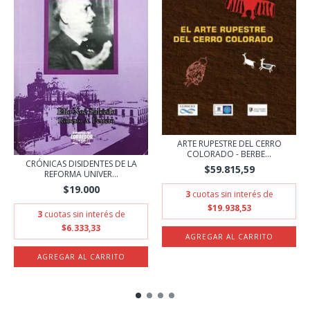
ARTE RUPESTRE DEL CERRO
COLORADO - BERBE...
CRÓNICAS DISIDENTES DE LA
$59.815,59
REFORMA UNIVER...
$19.000
3
cuotas sin interés de
$19.938,53
3
cuotas sin interés de
$6.333,33