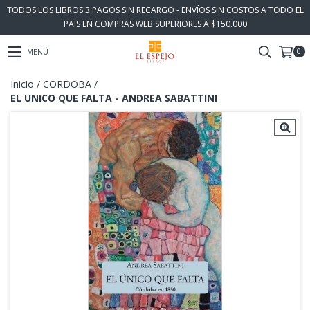
TODOS LOS LIBROS 3 PAGOS SIN RECARGO - ENVÍOS SIN COSTOS A TODO EL
PAÍS EN COMPRAS WEB SUPERIORES A $150.000
0
MENÚ
Inicio
/
CORDOBA
/
EL UNICO QUE FALTA - ANDREA SABATTINI