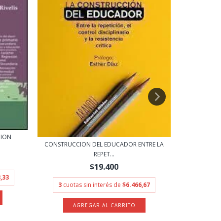
CION
CONSTRUCCION DEL EDUCADOR ENTRE LA
REPET...
MAESTROS DEL
$19.400
,33
3
cuotas sin interés de
$6.466,67
3
cuota