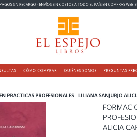
PAGOS SIN RECARGO - ENVÍOS SIN COSTOS A TODO EL PAÍS EN COMPRAS WEB S
NSULTAS
CÓMO COMPRAR
QUIÉNES SOMOS
PREGUNTAS FRE
N PRACTICAS PROFESIONALES - LILIANA SANJURJO ALIC
FORMACIO
PROFESION
ALICIA C