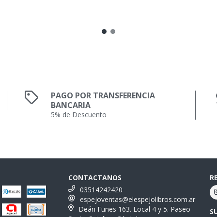
PAGO POR TRANSFERENCIA
BANCARIA
5% de Descuento
CONTACTANOS
R
03514242420
espejoventas@elespejolibros.com.ar
Deán Funes 163. Local 4 y 5. Paseo
S