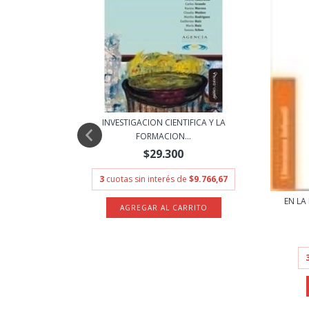
INVESTIGACION CIENTIFICA Y LA
FORMACION...
$29.300
3
cuotas sin interés de
$9.766,67
EN LA
CION DE
11.200