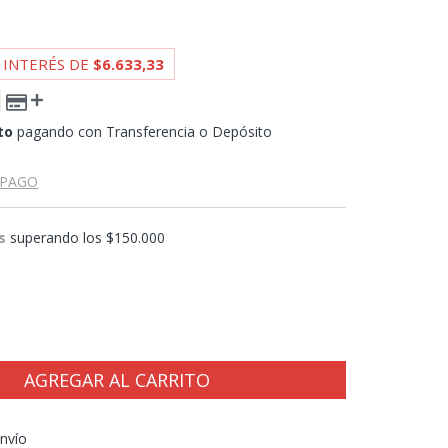
 INTERÉS DE
$6.633,33
to
pagando con Transferencia o Depósito
 PAGO
s
superando los
$150.000
CP:
CAMBIAR CP
nvío