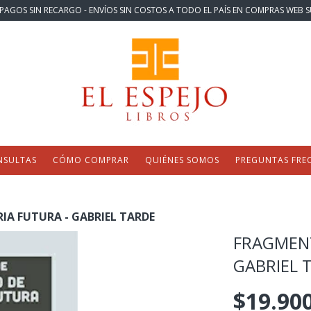
PAGOS SIN RECARGO - ENVÍOS SIN COSTOS A TODO EL PAÍS EN COMPRAS WEB S
NSULTAS
CÓMO COMPRAR
QUIÉNES SOMOS
PREGUNTAS FRE
IA FUTURA - GABRIEL TARDE
FRAGMENT
GABRIEL 
$19.90