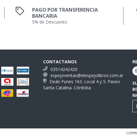
PAGO POR TRANSFERENCIA
BANCARIA
5% de Descuento
CONTACTANOS
R
03514242420
espejoventas@elespejolibros.com.ar
Deán Funes 163. Local 4 y 5. Paseo
S
Santa Catalina. Córdoba
B
N
COPYRI