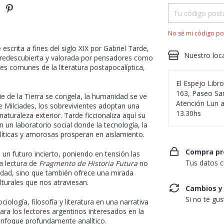
No sé mi código po
escrita a fines del siglo XIX por Gabriel Tarde,
Nuestro loc
 redescubierta y valorada por pensadores como
ares comunes de la literatura postapocalíptica,
El Espejo Libr
163, Paseo San
ie de la Tierra se congela, la humanidad se ve
Atención Lun a
de Milciades, los sobrevivientes adoptan una
13.30hs
turaleza exterior. Tarde ficcionaliza aquí su
n un laboratorio social donde la tecnología, la
olíticas y amorosas prosperan en aislamiento.
Compra pr
 un futuro incierto, poniendo en tensión las
Tus datos c
a lectura de
Fragmento de Historia Futura
no
nidad, sino que también ofrece una mirada
lturales que nos atraviesan.
Cambios y
Si no te gu
ología, filosofía y literatura en una narrativa
ra los lectores argentinos interesados en la
 enfoque profundamente analítico.