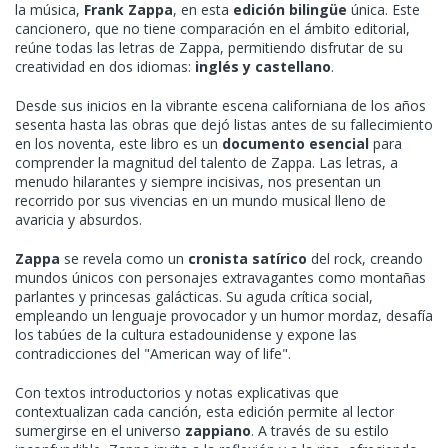
la música,
Frank Zappa
, en esta
edición bilingüe
única. Este
cancionero, que no tiene comparación en el ámbito editorial,
reúne todas las letras de Zappa, permitiendo disfrutar de su
creatividad en dos idiomas:
inglés y castellano
.
Desde sus inicios en la vibrante escena californiana de los años
sesenta hasta las obras que dejó listas antes de su fallecimiento
en los noventa, este libro es un
documento esencial
para
comprender la magnitud del talento de Zappa. Las letras, a
menudo hilarantes y siempre incisivas, nos presentan un
recorrido por sus vivencias en un mundo musical lleno de
avaricia y absurdos.
Zappa
se revela como un
cronista satírico
del rock, creando
mundos únicos con personajes extravagantes como montañas
parlantes y princesas galácticas. Su aguda crítica social,
empleando un lenguaje provocador y un humor mordaz, desafía
los tabúes de la cultura estadounidense y expone las
contradicciones del "American way of life".
Con textos introductorios y notas explicativas que
contextualizan cada canción, esta edición permite al lector
sumergirse en el universo
zappiano
. A través de su estilo