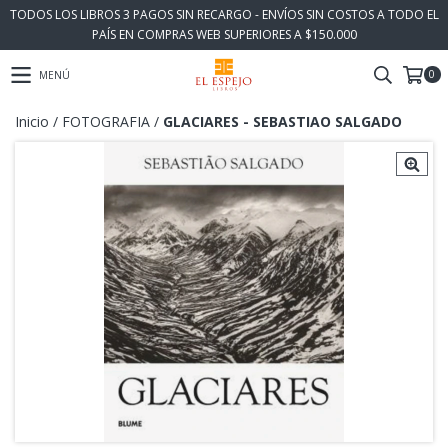
TODOS LOS LIBROS 3 PAGOS SIN RECARGO - ENVÍOS SIN COSTOS A TODO EL
PAÍS EN COMPRAS WEB SUPERIORES A $150.000
0
MENÚ
Inicio
/
FOTOGRAFIA
/
GLACIARES - SEBASTIAO SALGADO