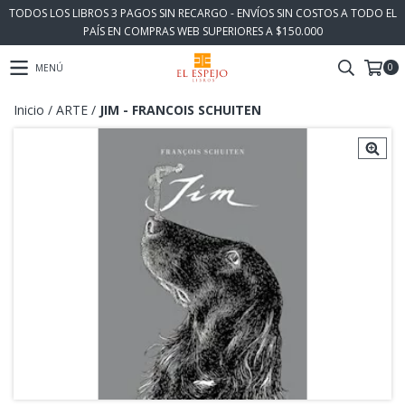
TODOS LOS LIBROS 3 PAGOS SIN RECARGO - ENVÍOS SIN COSTOS A TODO EL
PAÍS EN COMPRAS WEB SUPERIORES A $150.000
0
MENÚ
Inicio
/
ARTE
/
JIM - FRANCOIS SCHUITEN