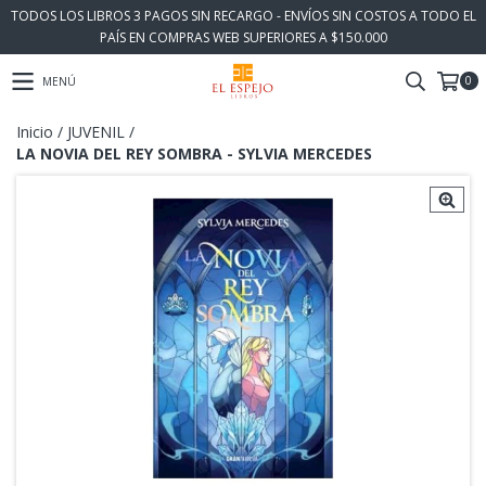
TODOS LOS LIBROS 3 PAGOS SIN RECARGO - ENVÍOS SIN COSTOS A TODO EL
PAÍS EN COMPRAS WEB SUPERIORES A $150.000
0
MENÚ
Inicio
/
JUVENIL
/
LA NOVIA DEL REY SOMBRA - SYLVIA MERCEDES