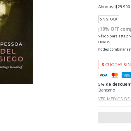
Ahorrás:
$29.900
SIN STOCK
¡10% OFF com
Válido para este pr
LIBROS.
Podés combinar est
3
CUOTAS SIN
5% de descuen
Bancario
VER MEDIOS DE