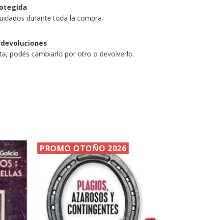
otegida
uidados durante toda la compra.
 devoluciones
sta, podés cambiarlo por otro o devolverlo.
PROMO OTOÑO 2026
PROMO O