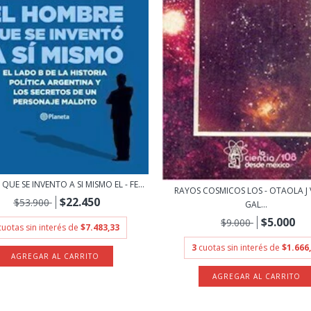
UE SE INVENTO A SI MISMO EL - FE...
RAYOS COSMICOS LOS - OTAOLA J 
$22.450
$53.900
GAL...
$5.000
$9.000
cuotas sin interés de
$7.483,33
3
cuotas sin interés de
$1.666