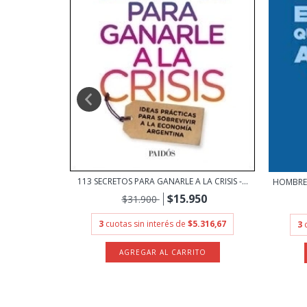
113 SECRETOS PARA GANARLE A LA CRISIS -...
HOMBRE Q
SEBASTIANI
$15.950
$31.900
0
3
cuotas sin interés de
$5.316,67
3
1.650