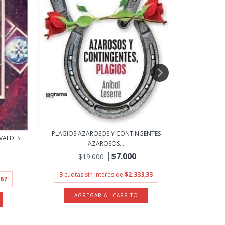
GEOGRAFÍA ES
PLAGIOS AZAROSOS Y CONTINGENTES
VALDES
AZAROSOS...
3
cuota
$7.000
$19.000
3
cuotas sin interés de
$2.333,33
,67