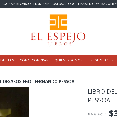
PAGOS SIN RECARGO - ENVÍOS SIN COSTOS A TODO EL PAÍS EN COMPRAS WEB S
NSULTAS
CÓMO COMPRAR
QUIÉNES SOMOS
PREGUNTAS FRE
EL DESASOSIEGO - FERNANDO PESSOA
LIBRO DE
PESSOA
$
$59.900