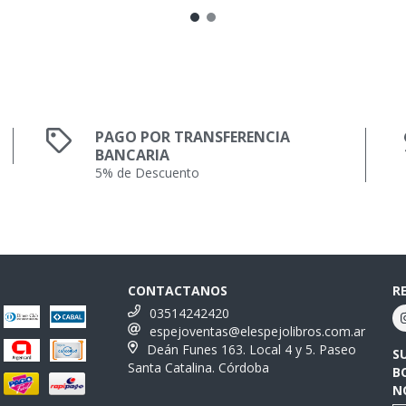
PAGO POR TRANSFERENCIA
BANCARIA
5% de Descuento
CONTACTANOS
R
03514242420
espejoventas@elespejolibros.com.ar
Deán Funes 163. Local 4 y 5. Paseo
S
Santa Catalina. Córdoba
B
N