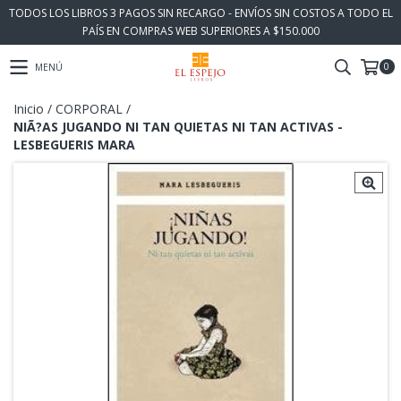
TODOS LOS LIBROS 3 PAGOS SIN RECARGO - ENVÍOS SIN COSTOS A TODO EL
PAÍS EN COMPRAS WEB SUPERIORES A $150.000
0
MENÚ
Inicio
/
CORPORAL
/
NIÃ?AS JUGANDO NI TAN QUIETAS NI TAN ACTIVAS -
LESBEGUERIS MARA