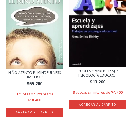
ESCUELA Y APRENDIZAJES
NIÑO ATENTO EL MINDFULNESS
PSICOLOGÍA EDUCAC...
- KAISER G S
$13.200
$55.200
3
cuotas sin interés de
$4.400
3
cuotas sin interés de
$18.400