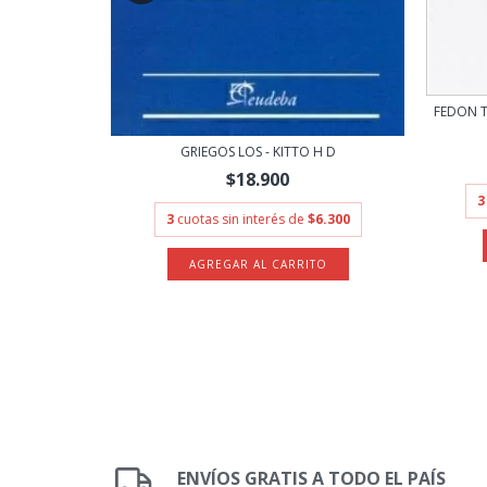
.333,33
FEDON T
GRIEGOS LOS - KITTO H D
$18.900
3
3
cuotas sin interés de
$6.300
ENVÍOS GRATIS A TODO EL PAÍS