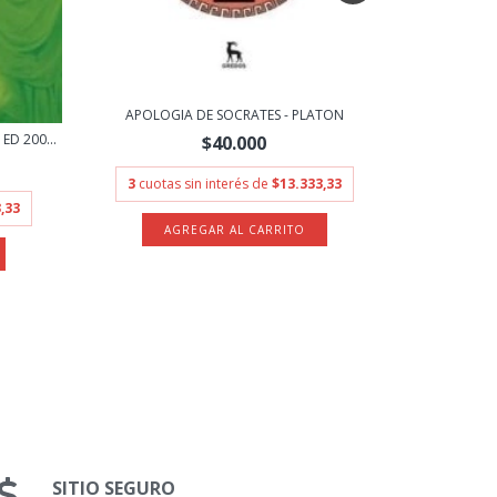
APOLOGIA DE SOCRATES - PLATON
ED 200...
$40.000
FED
3
cuotas sin interés de
$13.333,33
,33
3
cuo
SITIO SEGURO