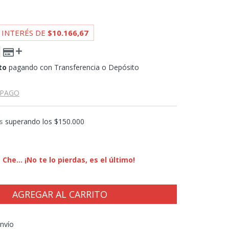
 INTERÉS DE
$10.166,67
to
pagando con Transferencia o Depósito
 PAGO
s
superando los
$150.000
Che... ¡No te lo pierdas, es el último!
CP:
CAMBIAR CP
nvío