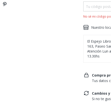
No sé mi código po
Nuestro loc
El Espejo Libr
163, Paseo San
Atención Lun a
13.30hs
Compra pr
Tus datos c
Cambios y
Si no te gu