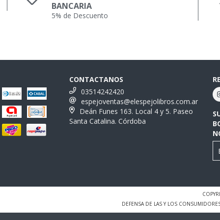
BANCARIA
5% de Descuento
CONTACTANOS
R
03514242420
espejoventas@elespejolibros.com.ar
Deán Funes 163. Local 4 y 5. Paseo
S
Santa Catalina. Córdoba
B
N
COPYRI
DEFENSA DE LAS Y LOS CONSUMIDORE