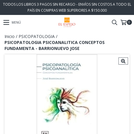
TODOS LOS LIBROS 3 PAGOS SIN RECARGO - ENVÍOS SIN COSTOS A TODO EL
PAÍS EN COMPRAS WEB SUPERIORES A $150.000
0
MENÚ
Inicio
/
PSICOPATOLOGIA
/
PSICOPATOLOGIA PSICOANALITICA CONCEPTOS
FUNDAMENTA - BARRIONUEVO JOSE