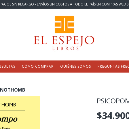
PAGOS SIN RECARGO - ENVÍOS SIN COSTOS A TODO EL PAÍS EN COMPRAS WEB S
NSULTAS
CÓMO COMPRAR
QUIÉNES SOMOS
PREGUNTAS FRE
E NOTHOMB
PSICOPO
$34.90