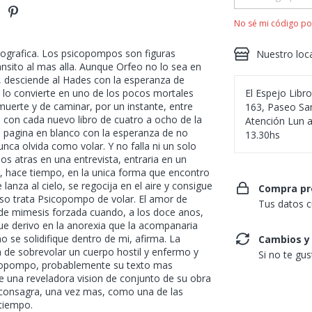
No sé mi código po
ografica. Los psicopompos son figuras
Nuestro loc
ansito al mas alla. Aunque Orfeo no lo sea en
, desciende al Hades con la esperanza de
 lo convierte en uno de los pocos mortales
El Espejo Libr
muerte y de caminar, por un instante, entre
163, Paseo San
on cada nuevo libro de cuatro a ocho de la
Atención Lun a
a pagina en blanco con la esperanza de no
13.30hs
nca olvida como volar. Y no falla ni un solo
os atras en una entrevista, entraria en un
io, hace tiempo, en la unica forma que encontro
anza al cielo, se regocija en el aire y consigue
Compra pr
eso trata Psicopompo de volar. El amor de
Tus datos c
e mimesis forzada cuando, a los doce anos,
ue derivo en la anorexia que la acompanaria
no se solidifique dentro de mi, afirma. La
Cambios y
a de sobrevolar un cuerpo hostil y enfermo y
Si no te gu
icopompo, probablemente su texto mas
e una reveladora vision de conjunto de su obra
a consagra, una vez mas, como una de las
 tiempo.