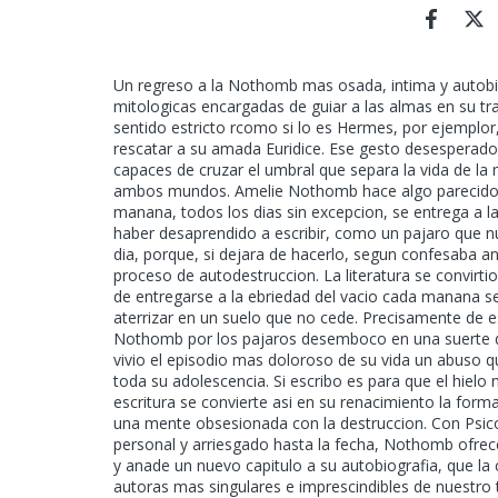
Un regreso a la Nothomb mas osada, intima y autobi
mitologicas encargadas de guiar a las almas en su tr
sentido estricto rcomo si lo es Hermes, por ejemplor
rescatar a su amada Euridice. Ese gesto desesperado
capaces de cruzar el umbral que separa la vida de la 
ambos mundos. Amelie Nothomb hace algo parecido c
manana, todos los dias sin excepcion, se entrega a l
haber desaprendido a escribir, como un pajaro que nu
dia, porque, si dejara de hacerlo, segun confesaba an
proceso de autodestruccion. La literatura se convirt
de entregarse a la ebriedad del vacio cada manana se l
aterrizar en un suelo que no cede. Precisamente de 
Nothomb por los pajaros desemboco en una suerte d
vivio el episodio mas doloroso de su vida un abuso q
toda su adolescencia. Si escribo es para que el hielo 
escritura se convierte asi en su renacimiento la form
una mente obsesionada con la destruccion. Con Ps
personal y arriesgado hasta la fecha, Nothomb ofrec
y anade un nuevo capitulo a su autobiografia, que l
autoras mas singulares e imprescindibles de nuestro