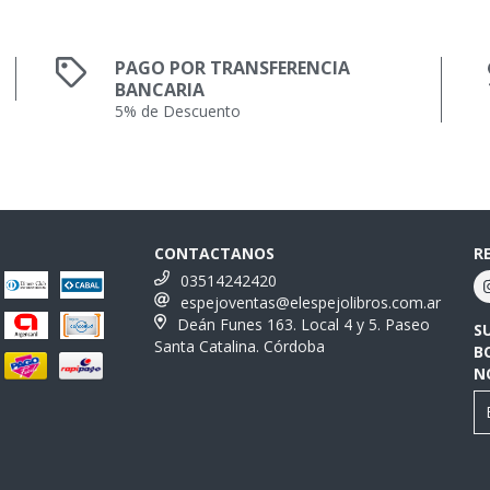
PAGO POR TRANSFERENCIA
BANCARIA
5% de Descuento
CONTACTANOS
R
03514242420
espejoventas@elespejolibros.com.ar
Deán Funes 163. Local 4 y 5. Paseo
S
Santa Catalina. Córdoba
B
N