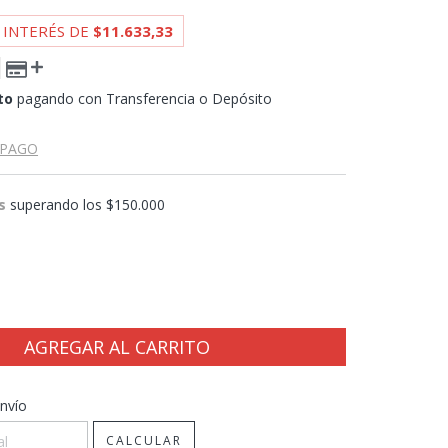
 INTERÉS DE
$11.633,33
to
pagando con Transferencia o Depósito
 PAGO
s
superando los
$150.000
CP:
CAMBIAR CP
nvío
CALCULAR