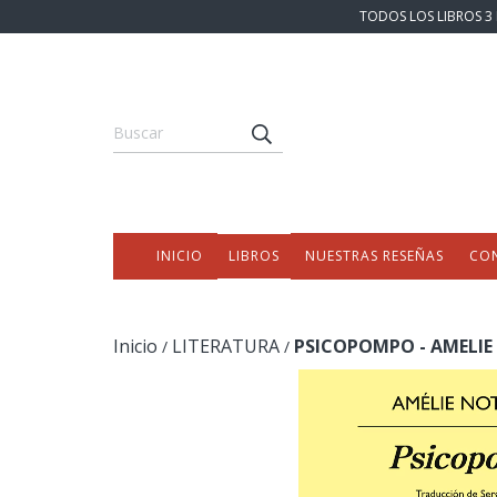
TODOS LOS LIBROS 3 
INICIO
LIBROS
NUESTRAS RESEÑAS
CO
Inicio
LITERATURA
PSICOPOMPO - AMELI
/
/