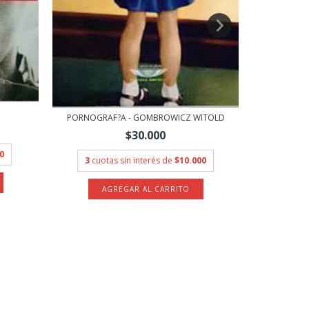
APAR
O
PORNOGRAF?A - GOMBROWICZ WITOLD
3
cuot
$30.000
0
3
cuotas sin interés de
$10.000