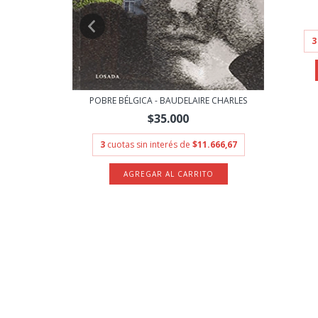
3
POBRE BÉLGICA - BAUDELAIRE CHARLES
$35.000
AS DE RODAJE
3
cuotas sin interés de
$11.666,67
12.233