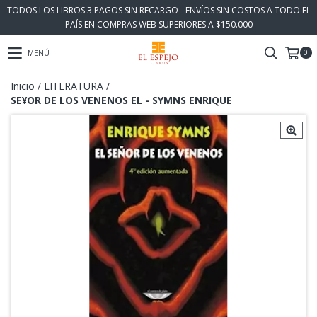
TODOS LOS LIBROS 3 PAGOS SIN RECARGO - ENVÍOS SIN COSTOS A TODO EL
PAÍS EN COMPRAS WEB SUPERIORES A $150.000
0
MENÚ
Inicio
/
LITERATURA
/
SE¥OR DE LOS VENENOS EL - SYMNS ENRIQUE