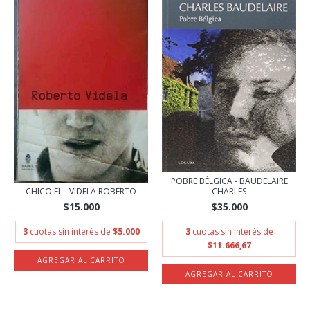
POBRE BÉLGICA - BAUDELAIRE
CHICO EL - VIDELA ROBERTO
CHARLES
$15.000
$35.000
3
cuotas sin interés de
$5.000
3
cuotas sin interés de
$11.666,67