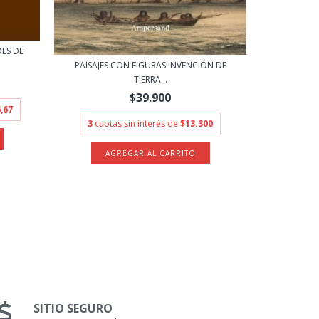
DES DE
UN MUNDO 
PAISAJES CON FIGURAS INVENCIÓN DE
TIERRA...
$39.900
,67
3
cuot
3
cuotas sin interés de
$13.300
SITIO SEGURO