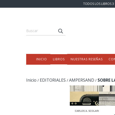
TODOS LOS LIBROS 3 
INICIO
LIBROS
NUESTRAS RESEÑAS
CO
Inicio
EDITORIALES
AMPERSAND
SOBRE L
/
/
/