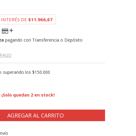
 INTERÉS DE
$11.966,67
to
pagando con Transferencia o Depósito
 PAGO
s
superando los
$150.000
¡Solo quedan
2
en stock!
CP:
CAMBIAR CP
nvío