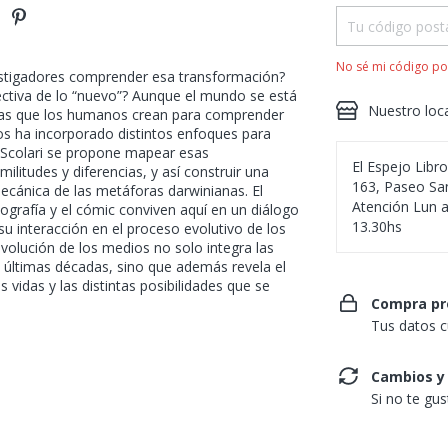
No sé mi código po
tigadores comprender esa transformación?
pectiva de lo “nuevo”? Aunque el mundo se está
Nuestro loc
ías que los humanos crean para comprender
os ha incorporado distintos enfoques para
A. Scolari se propone mapear esas
El Espejo Libr
militudes y diferencias, y así construir una
163, Paseo San
mecánica de las metáforas darwinianas. El
Atención Lun a
 fotografía y el cómic conviven aquí en un diálogo
13.30hs
u interacción en el proceso evolutivo de los
olución de los medios no solo integra las
s últimas décadas, sino que además revela el
vidas y las distintas posibilidades que se
Compra pr
Tus datos c
Cambios y
Si no te gu