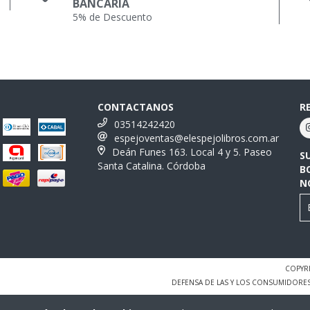
BANCARIA
5% de Descuento
CONTACTANOS
R
03514242420
espejoventas@elespejolibros.com.ar
Deán Funes 163. Local 4 y 5. Paseo
S
Santa Catalina. Córdoba
B
N
COPYRI
DEFENSA DE LAS Y LOS CONSUMIDORE