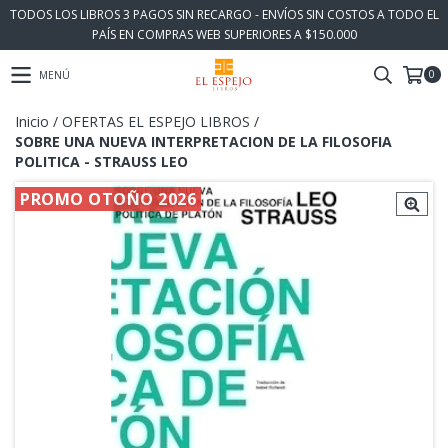
TODOS LOS LIBROS 3 PAGOS SIN RECARGO - ENVÍOS SIN COSTOS A TODO EL
PAÍS EN COMPRAS WEB SUPERIORES A $150.000
0
MENÚ
Inicio
/
OFERTAS EL ESPEJO LIBROS
/
SOBRE UNA NUEVA INTERPRETACION DE LA FILOSOFIA
POLITICA - STRAUSS LEO
PROMO OTOÑO 2026