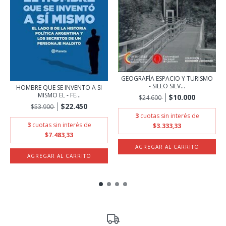
GEOGRAFÍA ESPACIO Y TURISMO
- SILEO SILV...
HOMBRE QUE SE INVENTO A SI
MISMO EL - FE...
$10.000
$24.600
$22.450
$53.900
3
cuotas sin interés de
3
cuotas sin interés de
$3.333,33
$7.483,33