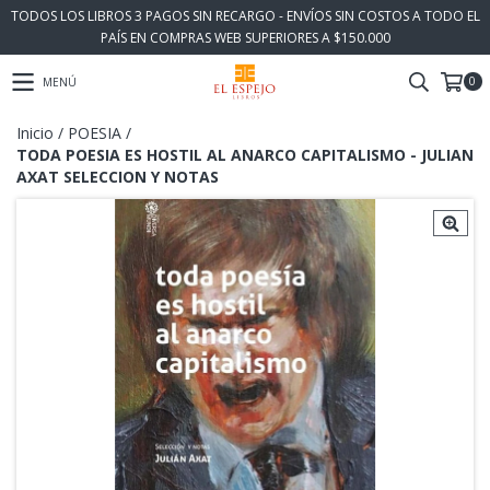
TODOS LOS LIBROS 3 PAGOS SIN RECARGO - ENVÍOS SIN COSTOS A TODO EL
PAÍS EN COMPRAS WEB SUPERIORES A $150.000
0
MENÚ
Inicio
/
POESIA
/
TODA POESIA ES HOSTIL AL ANARCO CAPITALISMO - JULIAN
AXAT SELECCION Y NOTAS