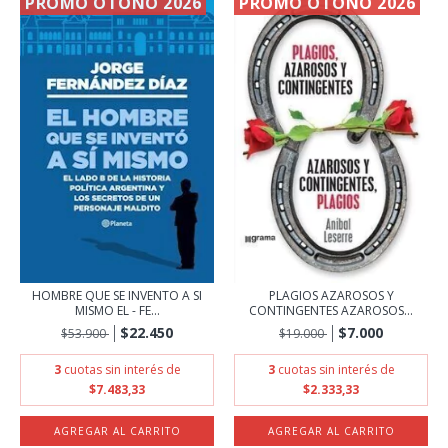
PROMO OTOÑO 2026
PROMO OTOÑO 2026
PLAGIOS AZAROSOS Y
HOMBRE QUE SE INVENTO A SI
CONTINGENTES AZAROSOS...
MISMO EL - FE...
$7.000
$22.450
$19.000
$53.900
3
cuotas sin interés de
3
cuotas sin interés de
$2.333,33
$7.483,33