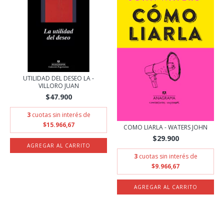
UTILIDAD DEL DESEO LA -
VILLORO JUAN
$47.900
3
cuotas sin interés de
$15.966,67
COMO LIARLA - WATERS JOHN
$29.900
3
cuotas sin interés de
$9.966,67