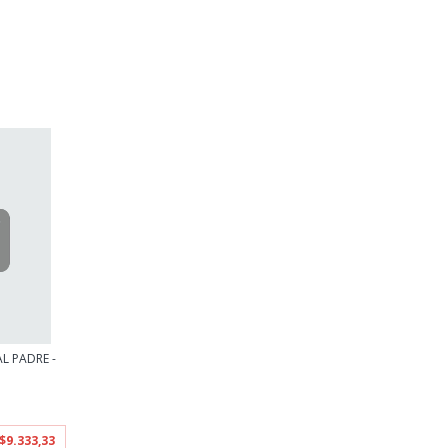
L PADRE -
$9.333,33