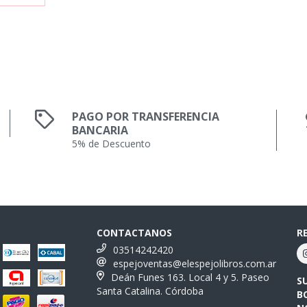
PAGO POR TRANSFERENCIA
BANCARIA
5% de Descuento
CONTACTANOS
R
03514242420
espejoventas@elespejolibros.com.ar
Deán Funes 163. Local 4 y 5. Paseo
S
Santa Catalina. Córdoba
B