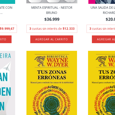
ENTE CON
MENTA ESPIRITUAL - NESTOR
UNA SALIDA DE L
..
BRUNO
RICHARD 
$36.999
$20.
$9.999,67
3
cuotas sin interés de
$12.333
3
cuotas sin inte