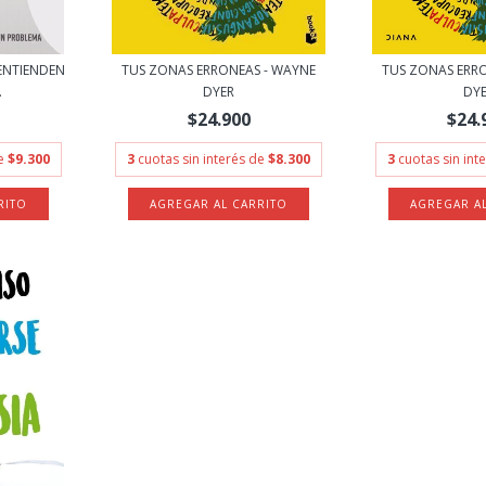
ENTIENDEN
TUS ZONAS ERRONEAS - WAYNE
TUS ZONAS ERR
.
DYER
DY
$24.900
$24.
de
$9.300
3
cuotas sin interés de
$8.300
3
cuotas sin int