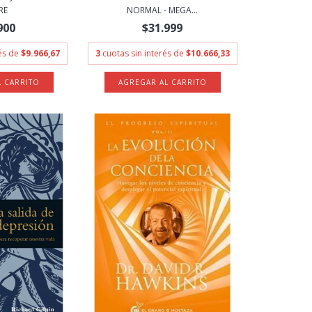
RE
NORMAL - MEGA...
900
$31.999
rés de
$9.966,67
3
cuotas sin interés de
$10.666,33