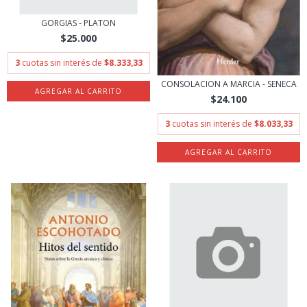
GORGIAS - PLATON
$25.000
3
cuotas sin interés de
$8.333,33
CONSOLACION A MARCIA - SENECA
$24.100
3
cuotas sin interés de
$8.033,33