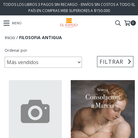
TODOS LOS LIBROS 3 PAGOS SIN RECARGO - ENVÍOS SIN COSTOS A TODO EL
PAÍS EN COMPRAS WEB SUPERIORES A $150.000
0
MENÚ
Inicio
/
FILOSOFIA ANTIGUA
Ordenar por
FILTRAR