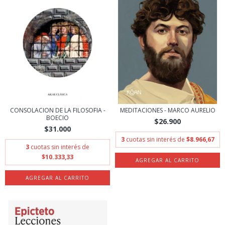
CONSOLACION DE LA FILOSOFIA -
MEDITACIONES - MARCO AURELIO
BOECIO
$26.900
$31.000
3
cuotas sin interés de
$8.966,67
3
cuotas sin interés de
$10.333,33