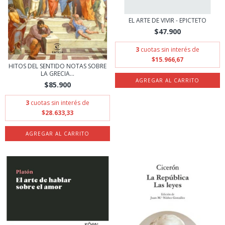
EL ARTE DE VIVIR - EPICTETO
$47.900
3
cuotas sin interés de
$15.966,67
HITOS DEL SENTIDO NOTAS SOBRE
LA GRECIA...
$85.900
3
cuotas sin interés de
$28.633,33