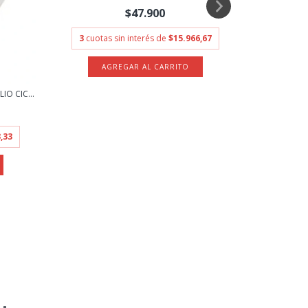
$47.900
3
cuotas sin interés de
$15.966,67
CONSOL
IO CIC...
3
cuota
,33