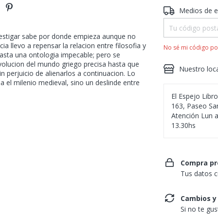
Entregas para el 
Medios de e
nvestigar sabe por donde empieza aunque no
a llevo a repensar la relacion entre filosofia y
No sé mi código po
 hasta una ontologia impecable; pero se
evolucion del mundo griego precisa hasta que
Nuestro loc
in perjuicio de alienarlos a continuacion. Lo
a el milenio medieval, sino un deslinde entre
El Espejo Libr
163, Paseo San
Atención Lun a
13.30hs
Compra pr
Tus datos c
Cambios y
Si no te gu