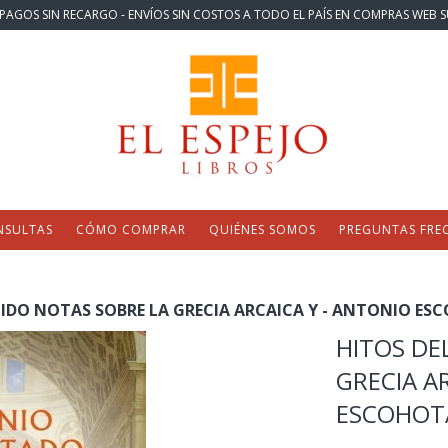
PAGOS SIN RECARGO - ENVÍOS SIN COSTOS A TODO EL PAÍS EN COMPRAS WEB S
NSULTAS
CÓMO COMPRAR
QUIÉNES SOMOS
PREGUNTAS FRE
TIDO NOTAS SOBRE LA GRECIA ARCAICA Y - ANTONIO E
HITOS DE
GRECIA A
ESCOHOT