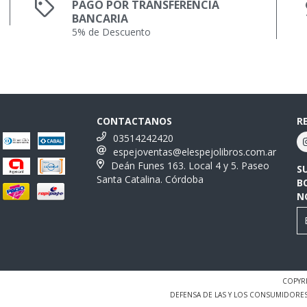
PAGO POR TRANSFERENCIA
BANCARIA
5% de Descuento
CONTACTANOS
R
03514242420
espejoventas@elespejolibros.com.ar
Deán Funes 163. Local 4 y 5. Paseo
S
Santa Catalina. Córdoba
B
N
COPYRI
DEFENSA DE LAS Y LOS CONSUMIDORE