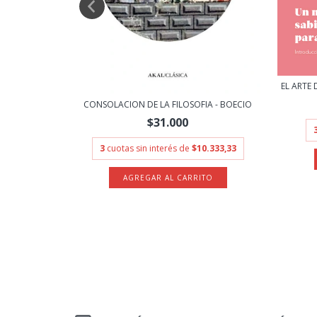
.333,33
EL ARTE
CONSOLACION DE LA FILOSOFIA - BOECIO
$31.000
3
cuotas sin interés de
$10.333,33