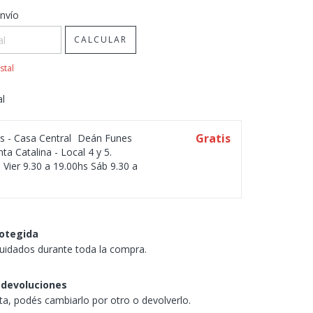
CP:
CAMBIAR CP
nvío
CALCULAR
stal
al
Gratis
os - Casa Central
Deán Funes
ta Catalina - Local 4 y 5.
 Vier 9.30 a 19.00hs Sáb 9.30 a
otegida
uidados durante toda la compra.
 devoluciones
sta, podés cambiarlo por otro o devolverlo.