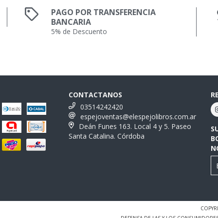
PAGO POR TRANSFERENCIA
BANCARIA
5% de Descuento
CONTACTANOS
R
03514242420
espejoventas@elespejolibros.com.ar
Deán Funes 163. Local 4 y 5. Paseo
S
Santa Catalina. Córdoba
B
N
COPYRI