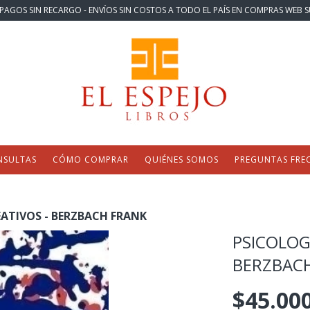
PAGOS SIN RECARGO - ENVÍOS SIN COSTOS A TODO EL PAÍS EN COMPRAS WEB S
NSULTAS
CÓMO COMPRAR
QUIÉNES SOMOS
PREGUNTAS FRE
ATIVOS - BERZBACH FRANK
PSICOLOG
BERZBAC
$45.00