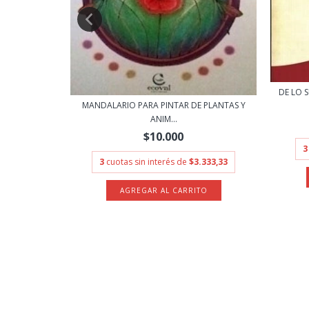
- VEGH
2.000
DE LO 
MANDALARIO PARA PINTAR DE PLANTAS Y
ANIM...
$10.000
3
3
cuotas sin interés de
$3.333,33