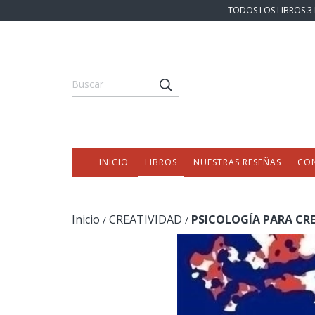
TODOS LOS LIBROS 3 
INICIO
LIBROS
NUESTRAS RESEÑAS
CO
Inicio
CREATIVIDAD
PSICOLOGÍA PARA CRE
/
/