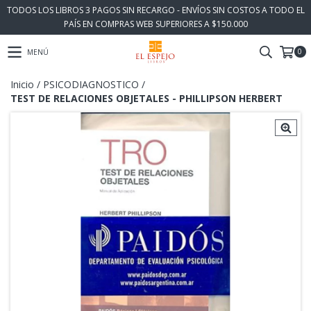
TODOS LOS LIBROS 3 PAGOS SIN RECARGO - ENVÍOS SIN COSTOS A TODO EL
PAÍS EN COMPRAS WEB SUPERIORES A $150.000
0
MENÚ
Inicio
/
PSICODIAGNOSTICO
/
TEST DE RELACIONES OBJETALES - PHILLIPSON HERBERT