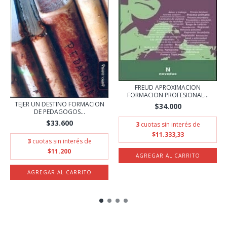
FREUD APROXIMACION
FORMACION PROFESIONAL...
TEJER UN DESTINO FORMACION
$34.000
DE PEDAGOGOS...
$33.600
3
cuotas sin interés de
$11.333,33
3
cuotas sin interés de
$11.200