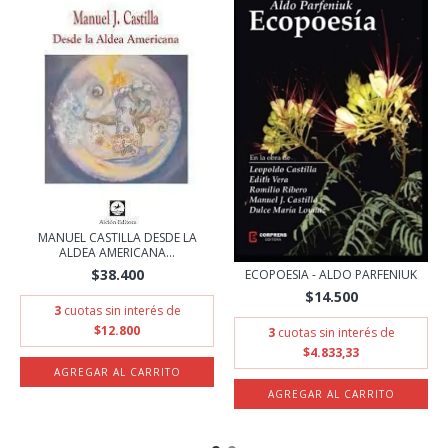
MANUEL CASTILLA DESDE LA
ALDEA AMERICANA...
$38.400
ECOPOESIA - ALDO PARFENIUK
$14.500
3
cuotas sin interés de
$12.800
3
cuotas sin interés de
$4.833,33