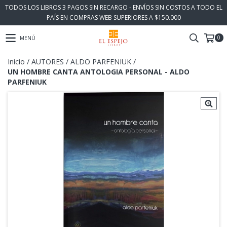
TODOS LOS LIBROS 3 PAGOS SIN RECARGO - ENVÍOS SIN COSTOS A TODO EL
PAÍS EN COMPRAS WEB SUPERIORES A $150.000
0
MENÚ
Inicio
/
AUTORES
/
ALDO PARFENIUK
/
UN HOMBRE CANTA ANTOLOGIA PERSONAL - ALDO
PARFENIUK