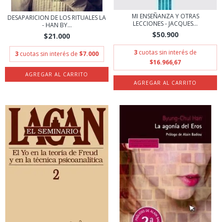
MI ENSEÑANZA Y OTRAS
DESAPARICION DE LOS RITUALES LA
LECCIONES - JACQUES...
- HAN BY...
$50.900
$21.000
3
cuotas sin interés de
3
cuotas sin interés de
$7.000
$16.966,67