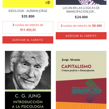
LACAN EN LAS LOGICAS DE
IDEOLOGIA - ALEMAN JORGE
EMANCIPACION JOR...
$35.800
$24.000
3
cuotas sin interés de
3
cuotas sin interés de
$8.000
$11.933,33