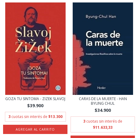
GOZA TU SINTOMA - ZIZEK SLAVOJ
CARAS DE LA MUERTE - HAN
BYUNG CHUL
$39.900
$34.900
3
cuotas sin interés de
$13.300
3
cuotas sin interés de
$11.633,33