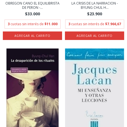
OBREGON CANO EL EQUILIBRISTA
LA CRISIS DE LA NARRACION -
DE PERON -...
BYUNG CHUL H...
$33.000
$23.900
3
cuotas sin interés de
$11.000
3
cuotas sin interés de
$7.966,67