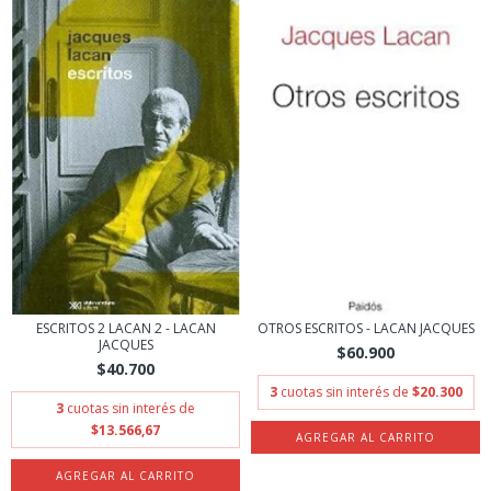
ESCRITOS 2 LACAN 2 - LACAN
OTROS ESCRITOS - LACAN JACQUES
JACQUES
$60.900
$40.700
3
cuotas sin interés de
$20.300
3
cuotas sin interés de
$13.566,67