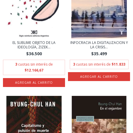
EL SUBLIME OBJETO DE LA
INFOCRACIA LA DIGITALIZACION Y
IDEOLOGÍA, ZIZEK...
LA CRISIS...
$36.500
$35.499
3
cuotas sin interés de
3
cuotas sin interés de
$11.833
$12.166,67