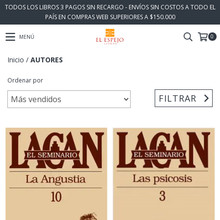
TODOS LOS LIBROS 3 PAGOS SIN RECARGO - ENVÍOS SIN COSTOS A TODO EL
PAÍS EN COMPRAS WEB SUPERIORES A $150.000
0
MENÚ
Inicio
/
AUTORES
Ordenar por
FILTRAR