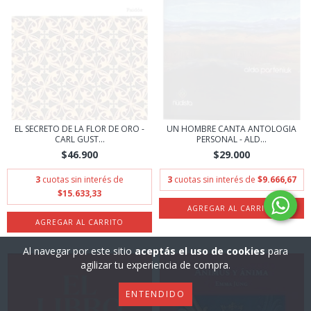
EL SECRETO DE LA FLOR DE ORO -
UN HOMBRE CANTA ANTOLOGIA
CARL GUST...
PERSONAL - ALD...
$46.900
$29.000
3
cuotas sin interés de
3
cuotas sin interés de
$9.666,67
$15.633,33
Al navegar por este sitio
aceptás el uso de cookies
para
agilizar tu experiencia de compra.
ENTENDIDO