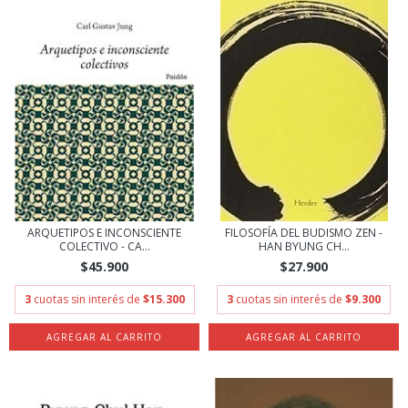
ARQUETIPOS E INCONSCIENTE
FILOSOFÍA DEL BUDISMO ZEN -
COLECTIVO - CA...
HAN BYUNG CH...
$45.900
$27.900
3
cuotas sin interés de
$15.300
3
cuotas sin interés de
$9.300