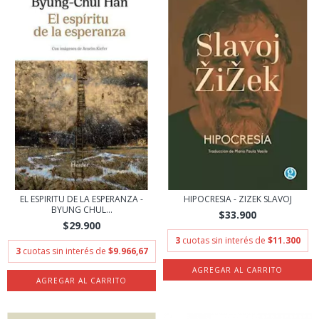
EL ESPIRITU DE LA ESPERANZA -
HIPOCRESIA - ZIZEK SLAVOJ
BYUNG CHUL...
$33.900
$29.900
3
cuotas sin interés de
$11.300
3
cuotas sin interés de
$9.966,67