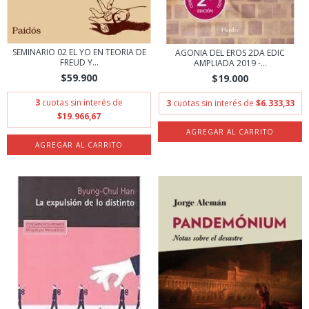
SEMINARIO 02 EL YO EN TEORIA DE
AGONIA DEL EROS 2DA EDIC
FREUD Y...
AMPLIADA 2019 -...
$59.900
$19.000
3
cuotas sin interés de
3
cuotas sin interés de
$6.333,33
$19.966,67