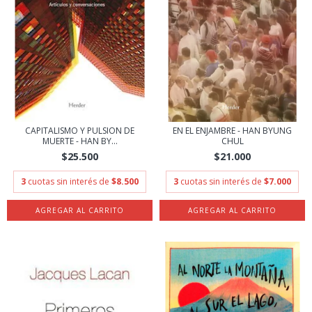
CAPITALISMO Y PULSION DE
EN EL ENJAMBRE - HAN BYUNG
MUERTE - HAN BY...
CHUL
$25.500
$21.000
3
cuotas sin interés de
$8.500
3
cuotas sin interés de
$7.000