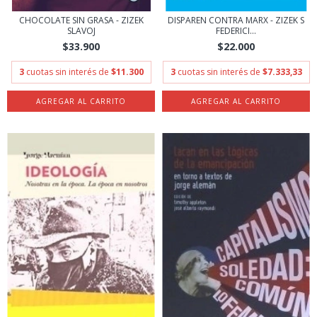
CHOCOLATE SIN GRASA - ZIZEK
DISPAREN CONTRA MARX - ZIZEK S
SLAVOJ
FEDERICI...
$33.900
$22.000
3
cuotas sin interés de
$11.300
3
cuotas sin interés de
$7.333,33