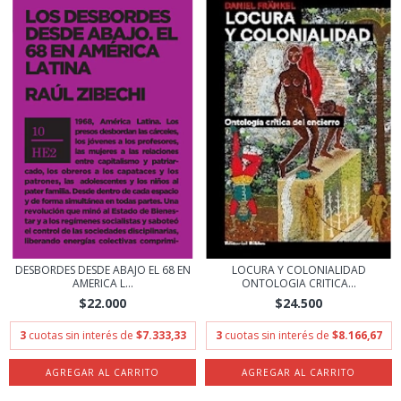
DESBORDES DESDE ABAJO EL 68 EN
LOCURA Y COLONIALIDAD
AMERICA L...
ONTOLOGIA CRITICA...
$22.000
$24.500
3
cuotas sin interés de
$7.333,33
3
cuotas sin interés de
$8.166,67