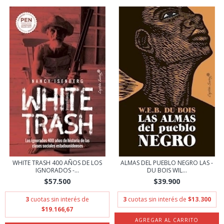
WHITE TRASH 400 AÑOS DE LOS
ALMAS DEL PUEBLO NEGRO LAS -
IGNORADOS -...
DU BOIS WIL...
$57.500
$39.900
3
cuotas sin interés de
3
cuotas sin interés de
$13.300
$19.166,67