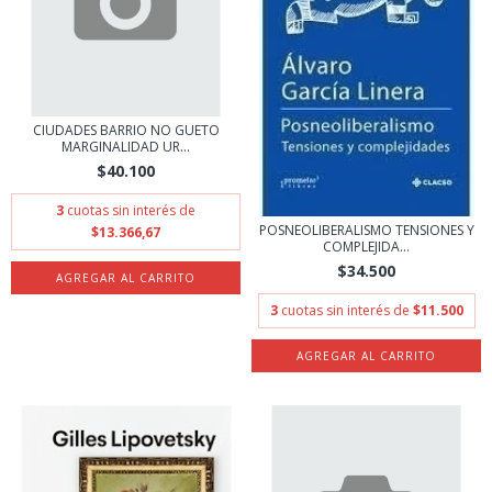
CIUDADES BARRIO NO GUETO
MARGINALIDAD UR...
$40.100
3
cuotas sin interés de
POSNEOLIBERALISMO TENSIONES Y
$13.366,67
COMPLEJIDA...
$34.500
3
cuotas sin interés de
$11.500