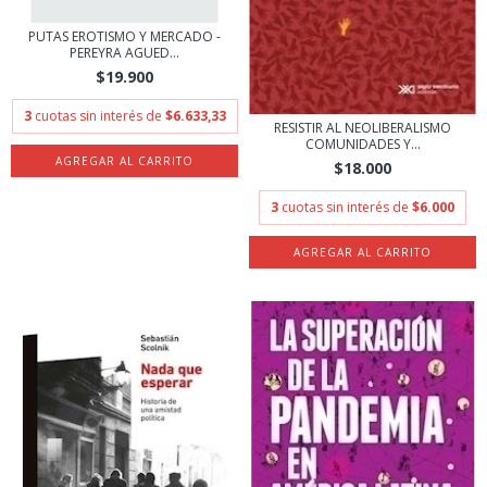
PUTAS EROTISMO Y MERCADO -
PEREYRA AGUED...
$19.900
3
cuotas sin interés de
$6.633,33
RESISTIR AL NEOLIBERALISMO
COMUNIDADES Y...
$18.000
3
cuotas sin interés de
$6.000