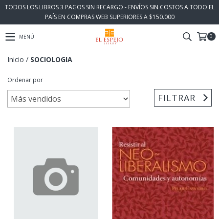
TODOS LOS LIBROS 3 PAGOS SIN RECARGO - ENVÍOS SIN COSTOS A TODO EL
PAÍS EN COMPRAS WEB SUPERIORES A $150.000
0
MENÚ
Inicio
/
SOCIOLOGIA
Ordenar por
FILTRAR