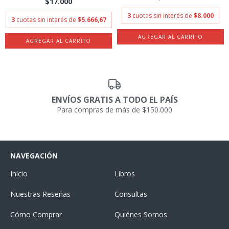
$17.000
3
cuotas sin interés de
$8.000
3
cuotas sin interés de
$5.666,67
ENVÍOS GRATIS A TODO EL PAÍS
Para compras de más de $150.000
NAVEGACIÓN
Inicio
Libros
Nuestras Reseñas
Consultas
Cómo Comprar
Quiénes Somos