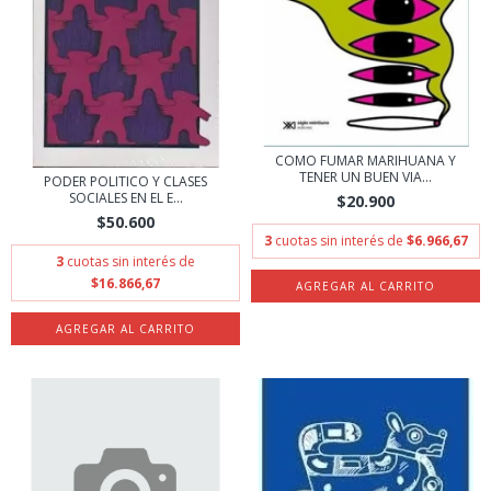
COMO FUMAR MARIHUANA Y
TENER UN BUEN VIA...
PODER POLITICO Y CLASES
SOCIALES EN EL E...
$20.900
$50.600
3
cuotas sin interés de
$6.966,67
3
cuotas sin interés de
$16.866,67