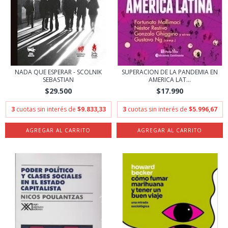
NADA QUE ESPERAR - SCOLNIK
SUPERACION DE LA PANDEMIA EN
SEBASTIAN
AMERICA LAT...
$29.500
$17.990
3
cuotas sin interés de
$9.833,33
3
cuotas sin interés de
$5.996,67