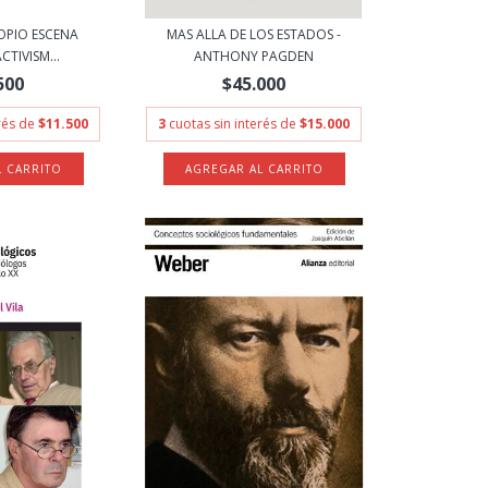
OPIO ESCENA
MAS ALLA DE LOS ESTADOS -
TIVISM...
ANTHONY PAGDEN
500
$45.000
erés de
$11.500
3
cuotas sin interés de
$15.000