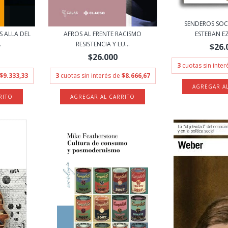
SENDEROS SOC
ESTEBAN EZ
S ALLA DEL
AFROS AL FRENTE RACISMO
.
RESISTENCIA Y LU...
$26.
$26.000
3
cuotas sin inte
$9.333,33
3
cuotas sin interés de
$8.666,67