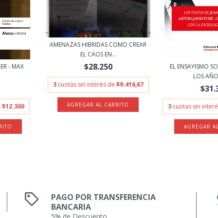
AMENAZAS HIBRIDAS COMO CREAR
EL CAOS EN...
$28.250
ER - MAX
EL ENSAYISMO S
LOS AÑOS
3
cuotas sin interés de
$9.416,67
$31.
e
$12.300
3
cuotas sin inter
PAGO POR TRANSFERENCIA
BANCARIA
5% de Descuento