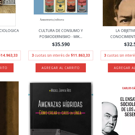
OCIOLOGICA
CULTURA DE CONSUMO Y
LA OBJETIV
POSMODERNISMO - MIK...
CONOCIMIENTO 
$35.590
$32.
$14.963,33
3
cuotas sin interés de
$11.863,33
3
cuotas sin inter