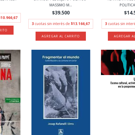
MASSIMO M...
POLITICA 
$39.500
$14.
$10.966,67
3
cuotas sin interés de
$13.166,67
3
cuotas sin inte