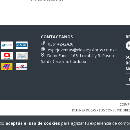
CONTACTANOS
R
03514242420
espejoventas@elespejolibros.com.ar
Deán Funes 163. Local 4 y 5. Paseo
S
Santa Catalina. Córdoba
B
N
COPYRI
DEFENSA DE LAS Y LOS CONSUMIDORE
tio
aceptás el uso de cookies
para agilizar tu experiencia de compr