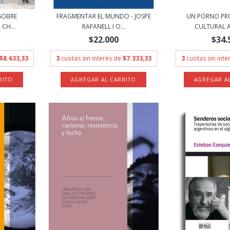
SOBRE
FRAGMENTAR EL MUNDO - JOSPE
UN PORNO PR
CH...
RAFANELL I O...
CULTURAL AC
$22.000
$34.
$8.633,33
3
cuotas sin interés de
$7.333,33
3
cuotas sin int